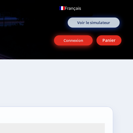
Français
English (UK)
Voir le simulateur
Panier
Connexion
ire