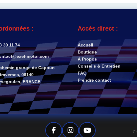
ordonnées :
Accès direct :
3 30 11 74
Accueil
Boutique
ntact@exel-motor.com
À Propos
Conseils & Entretien
 chemin grange de Capoun
FAQ
traverses, 06140
Prendre contact
rsegoules, FRANCE
C