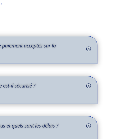
 »
 paiement acceptés sur la
 est-il sécurisé ?
us et quels sont les délais ?