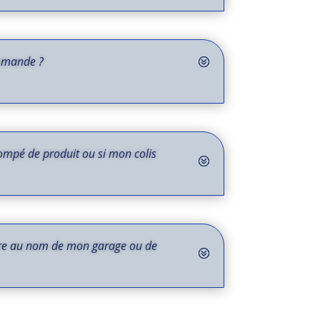
mmande ?
rompé de produit ou si mon colis
ture au nom de mon garage ou de