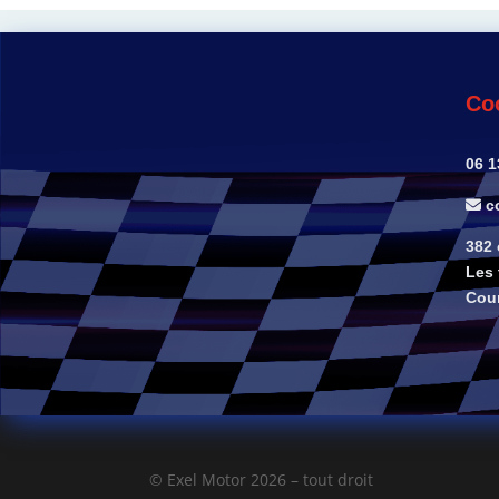
Co
06 1
co
382
Les 
Cou
© Exel Motor 2026 – tout droit