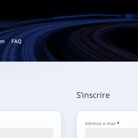
en
FAQ
S’inscrire
Obligato
Adresse e-mail
*