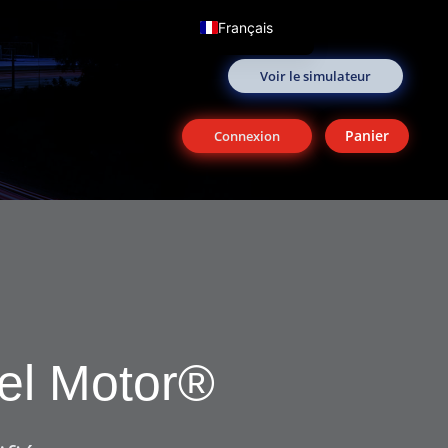
Français
English (UK)
Voir le simulateur
Panier
Connexion
el Motor®