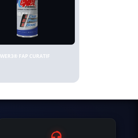
OWER3® FAP CURATIF