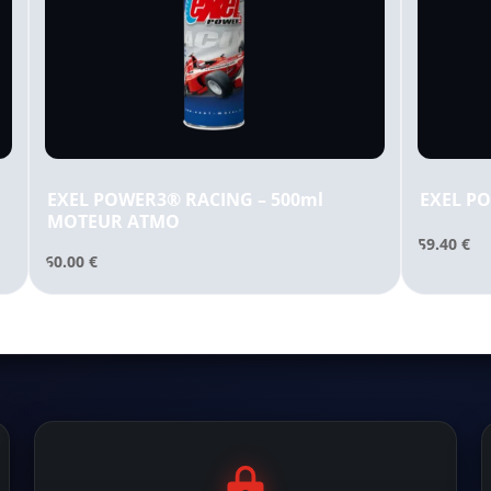
EXEL POWER3® RACING – 500ml
EXEL P
MOTEUR ATMO
59.40
€
60.00
€