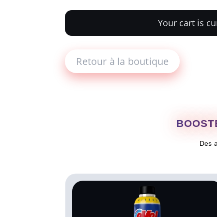
Your cart is c
Retour à la boutique
BOOSTE
Des a