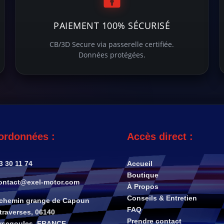
PAIEMENT 100% SÉCURISÉ
CB/3D Secure via passerelle certifiée.
Données protégées.
ordonnées :
Accès direct :
3 30 11 74
Accueil
Boutique
ntact@exel-motor.com
À Propos
Conseils & Entretien
 chemin grange de Capoun
FAQ
traverses, 06140
Prendre contact
rsegoules, FRANCE