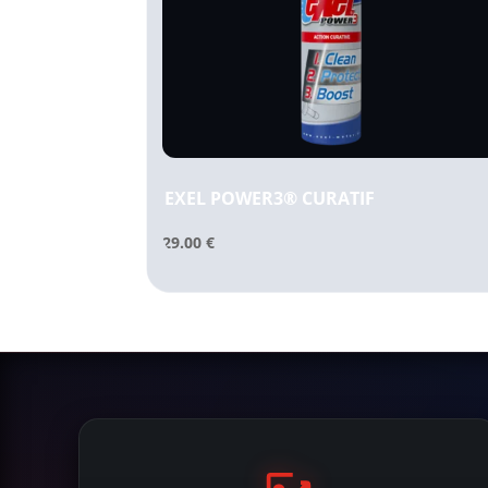
EXEL POWER3® CURATIF
29.00
€