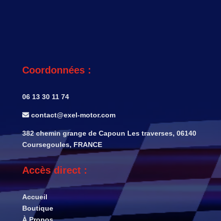
Coordonnées :
06 13 30 11 74
contact@exel-motor.com
382 chemin grange de Capoun Les traverses, 06140
Coursegoules, FRANCE
Accès direct :
Accueil
Boutique
À Propos