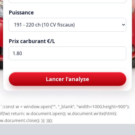
Puissance
Prix carburant €/L
Lancer l'analyse
`;const w = window.open("", "_blank", "width=1000,height=900");
if(!w) return; w.document.open(); w.document.write(html);
w.document.close(); }); })();