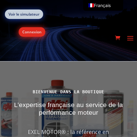
Français
Voir le simulateur
English (UK)
Connexion
BIENVENUE DANS LA BOUTIQUE
L’expertise française au service de la
performance moteur
EXEL MOTOR® : la référence en