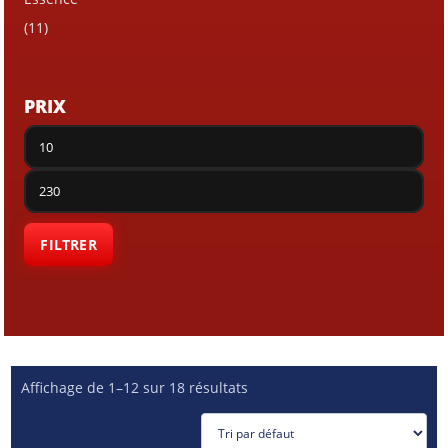
(11)
PRIX
Prix
min
Prix
max
FILTRER
Affichage de 1–12 sur 18 résultats