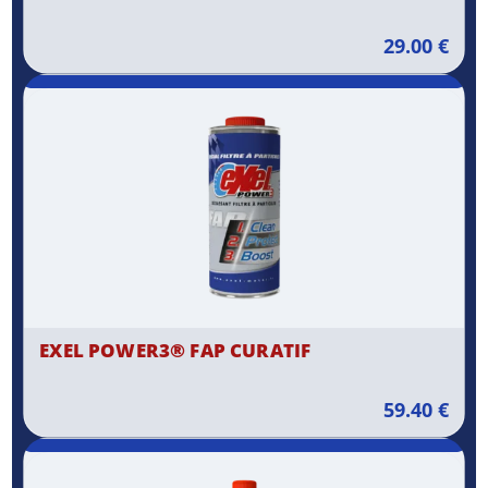
29.00
€
EXEL POWER3® FAP CURATIF
59.40
€