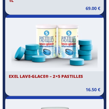
1L
69.00
€
EXEL LAVE-GLACE® – 2×5 PASTILLES
16.50
€