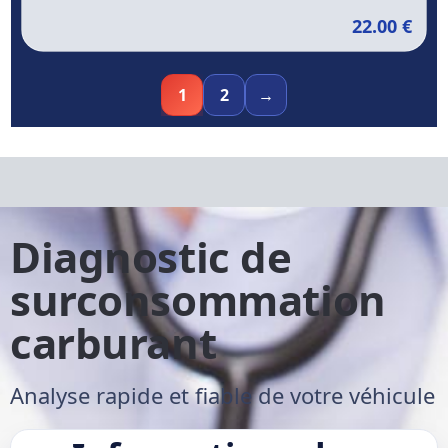
22.00
€
1
2
→
Diagnostic de
surconsommation
carburant
Analyse rapide et fiable de votre véhicule