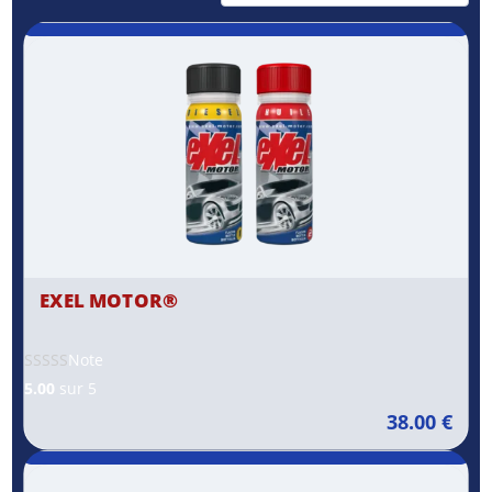
EXEL MOTOR®
Note
5.00
sur 5
38.00
€