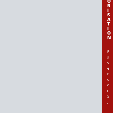
O
R
I
S
A
T
I
O
N
E
s
s
e
n
c
e
(
5
)