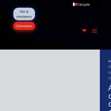
Français
Voir le
English (UK)
simulateur
Connexion
A
c
c
c