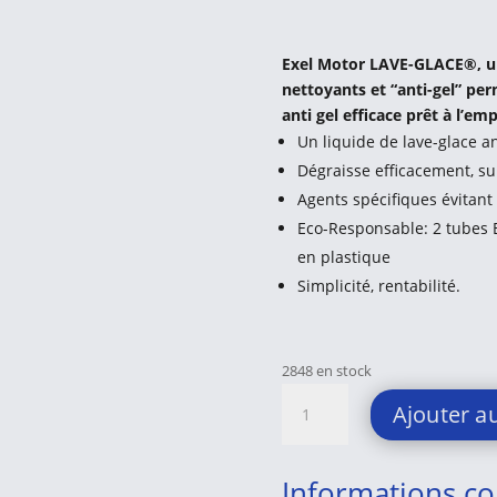
Exel Motor LAVE-GLACE®, un 
nettoyants et “anti-gel” per
anti gel efficace prêt à l’emp
Un liquide de lave-glace an
Dégraisse efficacement, su
Agents spécifiques évitant
Eco-Responsable: 2 tubes 
en plastique
Simplicité, rentabilité.
2848 en stock
quantité
Ajouter a
de
EXEL
LAVE-
Informations c