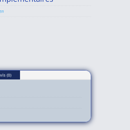
en
vis (0)