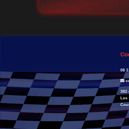
Co
06 1
co
382
Les 
Cou